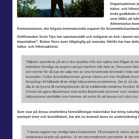
Organisationen ä
hälso- och frihet
enda godkända or
som tillåts att b
Alimentarius-kom
Kommissionen, det högsta internationella organet för livsmedelsstandarde
Ordföranden Scott Tips
har sammanställt och redigerat en bok i ämnet me
Imperialism”. Boken finns även tillgänglig på svenska. Hittills har han de
hälso- och frihetsaktivist.
”Miljoner spenderas på att vi ska skyddas från oss själva men frågan är om 
individens förmåga att avgöra vad just han/hon mår bäst av. Dessutom älskar
och normer för då kan de sälja mer av sina försämrade livsmedel i hela vär
kostnader. Codex livsmedelsnormer gynnar sämre och mer förgiftade livsme
försprång i förhållande till de riktigt hälsosamma produkterna. Det är så vår
alla är att lyssna till varningsklockan då de traditionella medierna försöker få o
Genom att agera tillsammans med andra likasinnade personer som värdesätte
hälsosamma samhällen som kommer att verka för att bevara och nära oss al
Som svar på
dessa snedvridna föreställningar människor har kring naturliga 
exempel örter och kosttillskott, har det nu kommit ännu en undersökning för
”I denna rapport har otroliga fakta framkommit. Till exempel är risken att dö
medicinska skador på sjukhus. Ur ett naturmedicinskt perspektiv är det ock