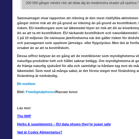
200 000 gånger mindre risk att döda dig än medicinska skador på sjukhus.”
Sammantaget visar
rapporten att rökning är den mest riskfyllda aktiviteten
gånger större risk att dö på grund av rökning än på grund av kosttillskott.
risken. EU-medborgare som tar läkemedel löper en risk att dö av biverkning
dö av att ta ett kosttillskott. EU-täckande kosttillskott och naturläkemedel
1 på 10 miljoner. De närmaste jämförelserna när det gäller risken för dödsf
och passagerare som upplever järnvägs- eller flygolyckor. Men det är fortfa
orsaker än av att ta kosttillskott.
Dessa siffror
belyser än en gång att de restriktioner som myndigheterna vil
naturliga produkter helt och hållet saknar belägg. Om myndigheterna är ge
de främja naturlig sjukvård för alla och samtidigt ta hårdare tag mot de må
läkemedel. Som med så många saker, är det första steget mot förändring att
förändring är nödvändig.
Bli medlem
Bild:
Freedigitalphotos
/Razvan Ionut
Läs mer:
The NHF
Herbs & supplements – EU data shows they’re super safe
Vad är Codex Alimentarius?