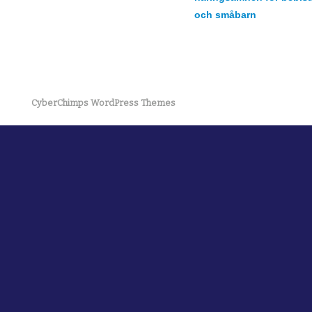
och småbarn
CyberChimps WordPress Themes