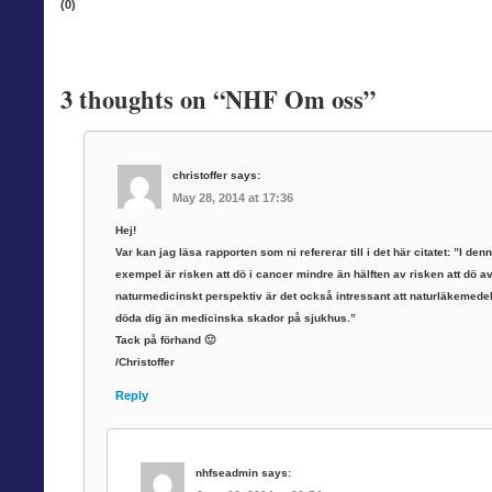
(0)
3 thoughts on
“NHF Om oss”
christoffer
says:
May 28, 2014 at 17:36
Hej!
Var kan jag läsa rapporten som ni refererar till i det här citatet: ”I den
exempel är risken att dö i cancer mindre än hälften av risken att dö 
naturmedicinskt perspektiv är det också intressant att naturläkemedel
döda dig än medicinska skador på sjukhus.”
Tack på förhand 🙂
/Christoffer
Reply
nhfseadmin
says: