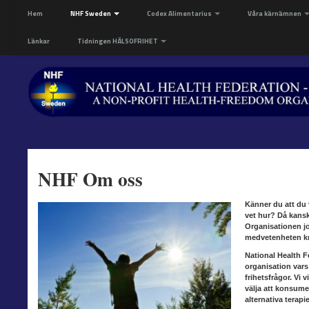
Hem
NHF Sweden
Codex Alimentarius
Våra kärnämnen
Länkar
Tidningen HÄLSOFRIHET
NHF Om oss
Känner du att du v
vet hur? Då kansk
Organisationen jo
medvetenheten kri
National Health F
organisation vars
frihetsfrågor. Vi 
välja att konsume
alternativa terapie