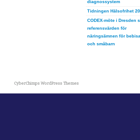
diagnossystem
Tidningen Hälsofrihet 2
CODEX-möte i Dresden s
referensvärden för
näringsämnen för bebisa
och småbarn
CyberChimps WordPress Themes