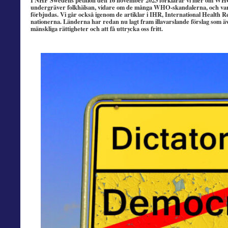
I NHF Swedens petition den 16 november 2023 förklarar vi mer om WH
undergräver folkhälsan, vidare om de många WHO-skandalerna, och va
förbjudas. Vi går också igenom de artiklar i IHR, International Health
nationerna. Länderna har redan nu lagt fram illavarslande förslag som äv
mänskliga rättigheter och att få uttrycka oss fritt.