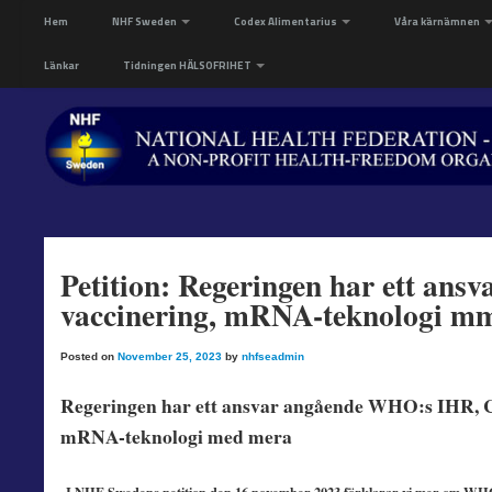
Hem
NHF Sweden
Codex Alimentarius
Våra kärnämnen
Länkar
Tidningen HÄLSOFRIHET
Petition: Regeringen har ett an
vaccinering, mRNA-teknologi m
Posted on
November 25, 2023
by
nhfseadmin
Regeringen har ett ansvar angående WHO:s IHR, C
mRNA-teknologi med mera