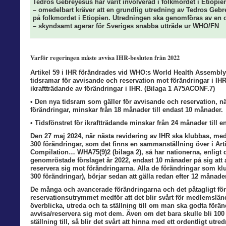
Tedros Gebreyesus har varit involverad i folkmordet i Etiopie
– omedelbart kräver att en grundlig utredning av Tedros Ge
på folkmordet i Etiopien. Utredningen ska genomföras av en
– skyndsamt agerar för Sveriges snabba utträde ur WHO/FN
Varför regeringen måste avvisa IHR-besluten från 2022
Artikel 59 i IHR förändrades vid WHO:s World Health Assembl
tidsramar för avvisande och reservation mot förändringar i IHR 
ikraftträdande av förändringar i IHR. (Bilaga 1 A75ACONF.7)
• Den nya tidsram som gäller för avvisande och reservation, nä
förändringar, minskar från 18 månader till endast 10 månader.
• Tidsfönstret för ikraftträdande minskar från 24 månader till 
Den 27 maj 2024, när nästa revidering av IHR ska klubbas, me
300 förändringar, som det finns en sammanställning över i Arti
Compilation… WHA75(9)2 (bilaga 2), så har nationerna, enligt 
genomröstade förslaget år 2022, endast 10 månader på sig att a
reservera sig mot förändringarna. Alla de förändringar som klu
300 förändringar), börjar sedan att gälla redan efter 12 månader
De många och avancerade förändringarna och det påtagligt för
reservationsutrymmet medför att det blir svårt för medlemslän
överblicka, utreda och ta ställning till om man ska godta förän
avvisa/reservera sig mot dem. Även om det bara skulle bli 100 
ställning till, så blir det svårt att hinna med ett ordentligt utr