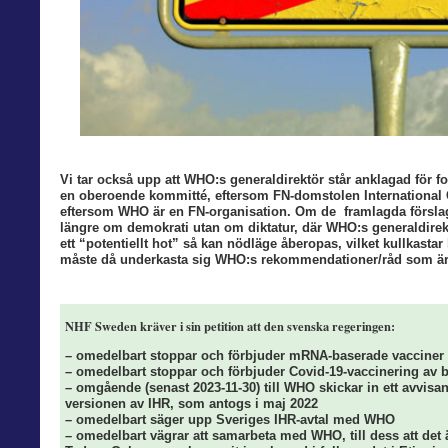
Vi tar också upp att WHO:s generaldirektör står anklagad för 
en oberoende kommitté, eftersom FN-domstolen International C
eftersom WHO är en FN-organisation. Om de framlagda förslag
längre om demokrati utan om diktatur, där WHO:s generaldirektö
ett “potentiellt hot” så kan nödläge åberopas, vilket kullkasta
måste då underkasta sig WHO:s rekommendationer/råd som är 
NHF Sweden kräver i sin petition att den svenska regeringen:
– omedelbart stoppar och förbjuder mRNA-baserade vacciner
– omedelbart stoppar och förbjuder Covid-19-vaccinering av 
– omgående (senast 2023-11-30) till WHO skickar in ett avvisa
versionen av IHR, som antogs i maj 2022
– omedelbart säger upp Sveriges IHR-avtal med WHO
– omedelbart vägrar att samarbeta med WHO, till dess att det 