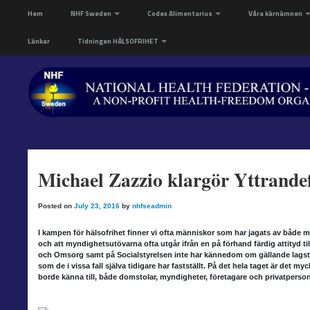
Hem
NHF Sweden
Codex Alimentarius
Våra kärnämnen
Länkar
Tidningen HÄLSOFRIHET
Michael Zazzio klargör Yttrandefr
Posted on
July 23, 2016
by
nhfseadmin
I kampen för hälsofrihet finner vi ofta människor som har jagats av både 
och att myndighetsutövarna ofta utgår ifrån en på förhand färdig attityd t
och Omsorg samt på Socialstyrelsen inte har kännedom om gällande lagstif
som de i vissa fall själva tidigare har fastställt. På det hela taget är det m
borde känna till, både domstolar, myndigheter, företagare och privatperso