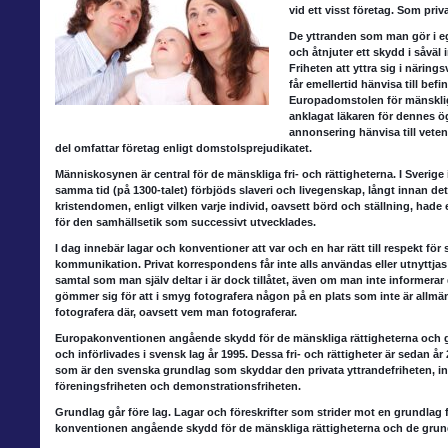
vid ett visst företag. Som pri
De yttranden som
man gör i eg
och åtnjuter ett skydd i såväl
Friheten att yttra sig i näri
får emellertid hänvisa till bef
Europadomstolen för mänskliga
anklagat läkaren för dennes ögo
annonsering hänvisa till vetens
del omfattar företag enligt domstolsprejudikatet.
Människosynen är central
för de mänskliga fri- och rättigheterna. I Sverig
samma tid (på 1300-talet) förbjöds slaveri och livegenskap, långt innan de
kristendomen, enligt vilken varje individ, oavsett börd och ställning, hade
för den samhällsetik som successivt utvecklades.
I dag innebär lagar
och konventioner att var och en har rätt till respekt för 
kommunikation. Privat korrespondens får inte alls användas eller utnyttjas 
samtal som man själv deltar i är dock tillåtet, även om man inte informerar 
gömmer sig för att i smyg fotografera någon på en plats som inte är allmän.
fotografera där, oavsett vem man fotograferar.
Europakonventionen angående
skydd för de mänskliga rättigheterna och g
och införlivades i svensk lag år 1995. Dessa fri- och rättigheter är seda
som är den svenska grundlag som skyddar den privata yttrandefriheten, in
föreningsfriheten och demonstrationsfriheten.
Grundlag går före lag
. Lagar och föreskrifter som strider mot en grundlag f
konventionen angående skydd för de mänskliga rättigheterna och de grun