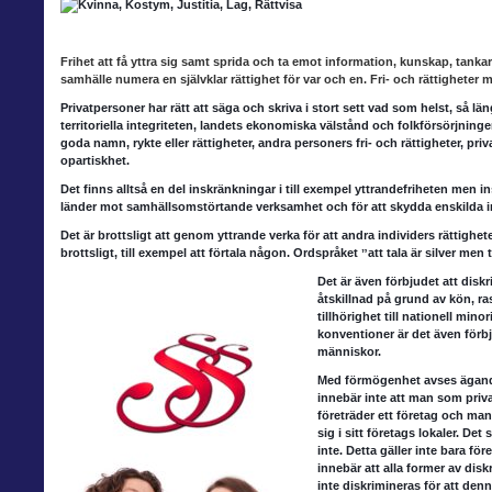
Frihet att få yttra
sig samt sprida och ta emot information, kunskap, tankar o
samhälle numera en självklar rättighet för var och en. Fri- och rättigheter
Privatpersoner har rätt
att säga och skriva i stort sett vad som helst, så lä
territoriella integriteten, landets ekonomiska välstånd och folkförsörjnin
goda namn, rykte eller rättigheter, andra personers fri- och rättigheter, pr
opartiskhet.
Det finns alltså en del
inskränkningar i till exempel yttrandefriheten men ins
länder mot samhällsomstörtande verksamhet och för att skydda enskilda ind
Det är brottsligt att
genom yttrande verka för att andra individers rättighete
brottsligt, till exempel att förtala någon. Ordspråket ˮatt tala är silver me
Det är även förbjudet
att diskr
åtskillnad på grund av kön, ras
tillhörighet till nationell min
konventioner är det även förbj
människor.
Med förmögenhet
avses ägande
innebär inte att man som priva
företräder ett företag och man 
sig i sitt företags lokaler. De
inte. Detta gäller inte bara f
innebär att alla former av dis
inte diskrimineras för att den