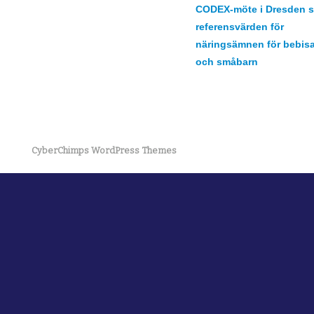
CODEX-möte i Dresden s
referensvärden för
näringsämnen för bebisa
och småbarn
CyberChimps WordPress Themes