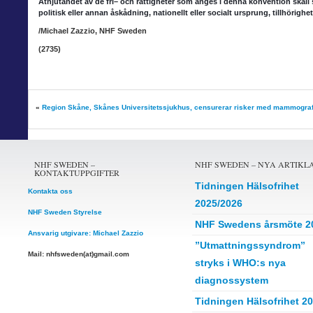
Åtnjutandet av de fri
– och rättigheter som anges i denna konvention skall s
politisk eller annan åskådning, nationellt eller socialt ursprung, tillhörighet
/Michael Zazzio, NHF Sweden
(2735)
«
Region Skåne, Skånes Universitetssjukhus, censurerar risker med mammograf
NHF SWEDEN –
NHF SWEDEN – NYA ARTIKL
KONTAKTUPPGIFTER
Tidningen Hälsofrihet
Kontakta oss
2025/2026
NHF Sweden Styrelse
NHF Swedens årsmöte 2
Ansvarig utgivare: Michael Zazzio
”Utmattningssyndrom”
Mail: nhfsweden(at)gmail.com
stryks i WHO:s nya
diagnossystem
Tidningen Hälsofrihet 2