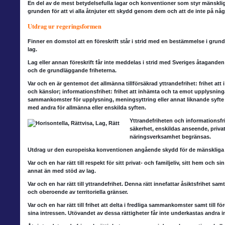
En del av de mest
betydelsefulla lagar och konventioner som styr mänskliga 
grunden för att vi alla åtnjuter ett skydd genom dem och att de inte på någ
Utdrag ur regeringsformen
Finner en domstol
att en föreskrift står i strid med en bestämmelse i grund
lag.
Lag eller annan föreskrift
får inte meddelas i strid med Sveriges åtagande
och de grundläggande friheterna.
Var och en är gentemot
det allmänna tillförsäkrad yttrandefrihet: frihet att 
och känslor; informationsfrihet: frihet att inhämta och ta emot upplysningar
sammankomster för upplysning, meningsyttring eller annat liknande syfte el
med andra för allmänna eller enskilda syften.
Ytt
randefriheten och
informationsfri
säkerhet, enskildas anseende, privatl
näringsverksamhet begränsas.
Utdrag ur den
europeiska konventionen angående skydd för de mänskliga r
Var och en har rätt
till respekt för sitt privat- och familjeliv, sitt hem och
annat än med stöd av lag.
Var och en har rätt
till yttrandefrihet. Denna rätt innefattar åsiktsfrihet s
och oberoende av territoriella gränser.
Var och en har rätt
till frihet att delta i fredliga sammankomster samt till fö
sina intressen. Utövandet av dessa rättigheter får inte underkastas andra 