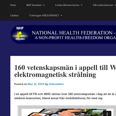
Hem
NHF Sweden
Codex Alimentarius
Våra kärnämnen
Länkar
Tidningen HÄLSOFRIHET
160 vetenskapsmän i appell till
elektromagnetisk strålning
Posted on
May 11, 2015
by
nhfseadmin
I en appell till FN och WHO skriver över 160 vetenskapsmän i dag att de är
telekom-branschen, bland annat från mobiltelefoner, för med sig.