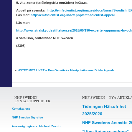
9. vita-zoner (strålningsfria områden) inrättas.
Appell på svenska:
http://emfscientist.org/images/docs/transl/Swedish_
Läs mer:
http://emfscientist.org/index.php/emf-scientist-appeal
Läs mer:
http://www.stralskyddsstiftelsen.se/2015/05/190-experter-uppmanar-fn-och
// Sara Boo, ordförande NHF Sweden
(2398)
«
HOTET MOT LIVET – Den Genetiska Manipulationens Dolda Agenda
NHF SWEDEN –
NHF SWEDEN – NYA ARTIKL
KONTAKTUPPGIFTER
Tidningen Hälsofrihet
Kontakta oss
2025/2026
NHF Sweden Styrelse
NHF Swedens årsmöte 2
Ansvarig utgivare: Michael Zazzio
”Utmattningssyndrom”