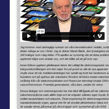
Jag kommer med obehagliga nyheter om våra favoritleksaker mobiler, surfpla
dödar många av oss i förtid. Jag är doktor Martin Blank, den fysiologiska ins
160 kollegor som i dag deltar i FN-apellen av synnerlig vikt att detta probl
uppfunnit något som skadar oss, och det håller på att gå över styr.
Innan Edison uppfann glödlampan fanns det väldigt lite elektromagnetisk strå
bakgrundsstrålningen och den stiger fort på grund av alla de nya apparater
studie visar att när mobilanvändningen har spridit sig brett har incidensen
hustaken och på sjukhus där människor försöker bli friska medan säkerhe
strålning från vår telekommunikation och PowerLine-teknologi skadar DNA i vå
cancerfrekvensen. Framtida generationer, våra barn, utsätts för risker.
Dessa biologer och vetenskapsmän har inte blivit tillfrågade på när säkerhet
säkerhetsnivåerna satts alltför högt och de erbjuder således inget skydd. Et
mellan beslutsfattare och industrin. Ökad exponering för elektromagnetiska f
standardsättande organ, agerar inte för att skydda allmänhetens hälsa och v
de speglar deras påverkan på våra kroppar och i synnerhet på vårt DNA.