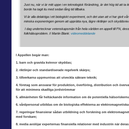
Just nu, när vi är mitt uppe i en teknologisk förändring, är det hög tid att 
borde ha tagit itu med sedan lång tid tillbaka.
Vi är alla delaktiga i ett biologiskt experiment, och det utan att vi har givit
minska exponeringen genom att upprätta nya, lägre riktlinjer och skyddsniv
I dag undertecknar vetenskapsmän från hela världen en appell till FN, dess
folkhälsoproblem.
//
Martin Blank:
videomeddelande
I Appellen begär man:
1. barn och gravida kvinnor skyddas;
2. riktlinjer och standardiserade regelverk skärps;
3. tillverkarna uppmuntras att utveckla säkrare teknik;
4. företag som ansvarar för produktion, överföring, distribution och övervak
för att minimera skadliga jordströmmar
5. allmänheten får heltäckande information om de potentiella hälsoriskern
6. vårdpersonal utbildas om de biologiska effekterna av elektromagnetisk
7. regeringar finansierar sådan utbildning och forskning om elektromagnet
med forskare;
8. media avslöjar experternas finansiella relationer med industrin när de