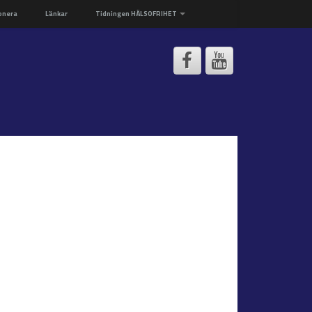
onera
Länkar
Tidningen HÄLSOFRIHET