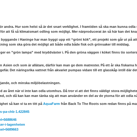
ör andra. Hur som helst så är det snart verklighet. I framtiden så ska man kunna od
 för att få så klimatsmart odling som möjligt. Mer närproducerat än så här kan det kna
 byggande i Haninge har man byggt upp ett “grönt kök”, ett projekt som går ut på at
ning som ska göra det möjligt att både odla både fisk och grönsaker till middag.
ger en ”grön lampa” med kryddväxter i. På den gröna väggen i köket finns tio sorters k
ån Asien och som är allätare, därför kan man ge dem matrester. På ett år ska fiskarna ha
efär. Det näringsrika vattnet från akvariet pumpas vidare till ett glasskåp intill där d
sörjande, och minska miljöbelastningen.
d av året när vi inte kan odla utomhus. Då tror vi att det finns väldigt stora möjlighete
md, och då kan kan man tänka sig att man använder en del av de ytorna för att odla 
ghet så kan vi ta en titt på
AquaFarm
från Back To The Roots som redan finns på ma
as-pa-chb-1.422845
kel=5688646
ker-i-lagenheten
ikel=5689663