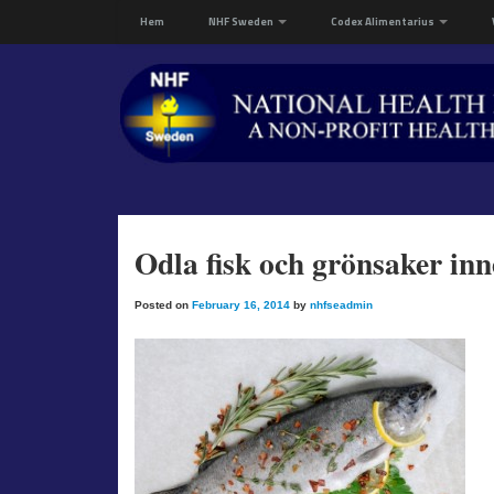
Hem
NHF Sweden
Codex Alimentarius
Odla fisk och grönsaker inn
Posted on
February 16, 2014
by
nhfseadmin