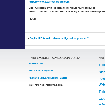
https://www.backtotheroots.com/
Bild: Goldfish by luigi diamanti/FreeDigitalPhotos.net
Fresh Trout With Lemon And Spices by Apolonia /FreeDigital
(2751)
«
Replik till ”Är antioxidanter farliga vid lungcancer?”
NHF SWEDEN – KONTAKTUPPGIFTER
NHF
Kontakta oss
Tid
NHF Sweden Styrelse
NHF
Ansvarig utgivare: Michael Zazzio
”Ut
WHO
Mail: nhfsweden(at)gmail.com
Tid
COD
ref