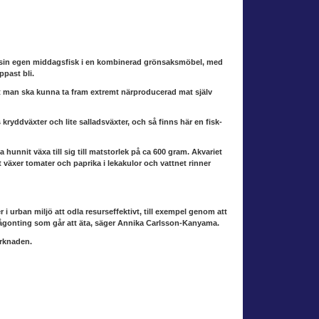
la sin egen middagsfisk i en kombinerad grönsaksmöbel, med
ppast bli.
t man ska kunna ta fram extremt närproducerad mat själv
ryddväxter och lite salladsväxter, och så finns här en fisk-
 hunnit växa till sig till matstorlek på ca 600 gram. Akvariet
et växer tomater och paprika i lekakulor och vattnet rinner
r i urban miljö att odla resurseffektivt, till exempel genom att
någonting som går att äta, säger Annika Carlsson-Kanyama.
rknaden.