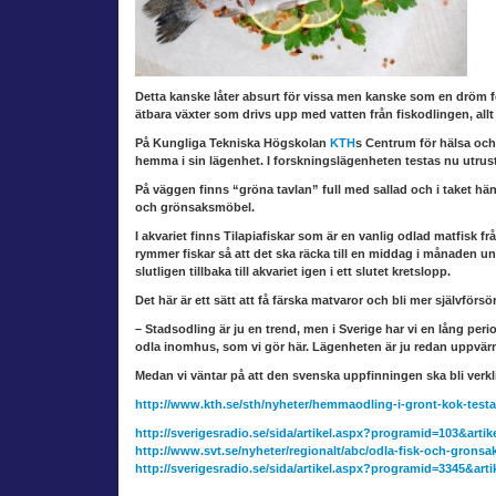
Detta kanske låter absurt för vissa men kanske som en dröm f
ätbara växter som drivs upp med vatten från fiskodlingen, allt
På Kungliga Tekniska Högskolan
KTH
s Centrum för hälsa och
hemma i sin lägenhet. I forskningslägenheten testas nu utrust
På väggen finns “gröna tavlan” full med sallad och i taket hän
och grönsaksmöbel.
I akvariet finns Tilapiafiskar som är en vanlig odlad matfisk fr
rymmer fiskar så att det ska räcka till en middag i månaden ung
slutligen tillbaka till akvariet igen i ett slutet kretslopp.
Det här är ett sätt att få färska matvaror och bli mer självför
– Stadsodling är ju en trend, men i Sverige har vi en lång perio
odla inomhus, som vi gör här. Lägenheten är ju redan uppvär
Medan vi väntar på att den svenska uppfinningen ska bli verkli
http://www.kth.se/sth/nyheter/hemmaodling-i-gront-kok-test
http://sverigesradio.se/sida/artikel.aspx?programid=103&arti
http://www.svt.se/nyheter/regionalt/abc/odla-fisk-och-gronsa
http://sverigesradio.se/sida/artikel.aspx?programid=3345&art