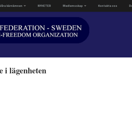
Våra kärnämnen
NYHETER
Medlemsskap
Kontakta oss
D
e i lägenheten