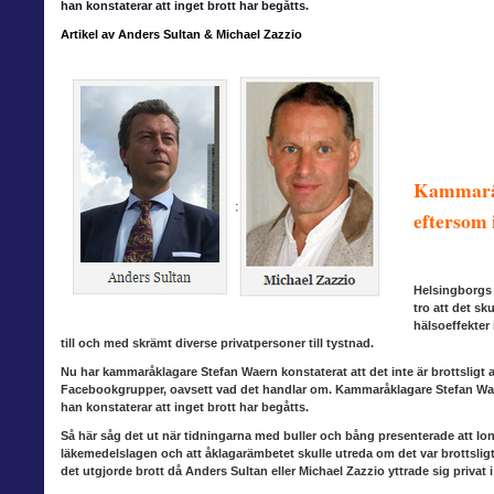
han konstaterar att inget brott har begåtts.
Artikel av Anders Sultan & Michael Zazzio
Kammaråk
eftersom 
Helsingborgs
tro att det sk
hälsoeffekter
till och med skrämt diverse privatpersoner till tystnad.
Nu har kammaråklagare
Stefan Waern konstaterat att det inte är brottsligt 
Facebookgrupper, oavsett vad det handlar om. Kammaråklagare Stefan Wae
han konstaterar att inget brott har begåtts.
Så här såg det ut när
tidningarna med buller och bång presenterade att Ion
läkemedelslagen och att åklagarämbetet skulle utreda om det var brottsligt 
det utgjorde brott då Anders Sultan eller Michael Zazzio yttrade sig privat 