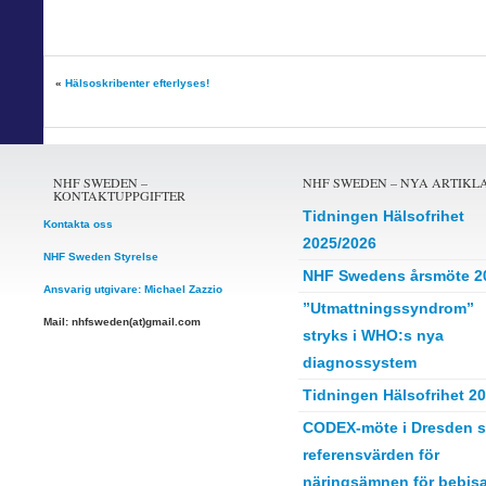
«
Hälsoskribenter efterlyses!
NHF SWEDEN –
NHF SWEDEN – NYA ARTIKL
KONTAKTUPPGIFTER
Tidningen Hälsofrihet
Kontakta oss
2025/2026
NHF Sweden Styrelse
NHF Swedens årsmöte 2
Ansvarig utgivare: Michael Zazzio
”Utmattningssyndrom”
Mail: nhfsweden(at)gmail.com
stryks i WHO:s nya
diagnossystem
Tidningen Hälsofrihet 2
CODEX-möte i Dresden s
referensvärden för
näringsämnen för bebisa