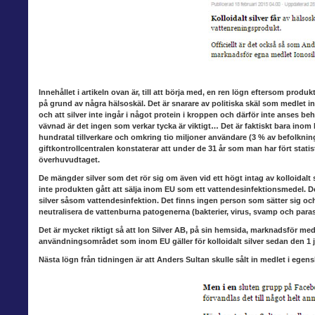
Innehållet i artikeln ovan är,
till att börja med, en ren lögn eftersom produkt
på grund av några hälsoskäl. Det är snarare av politiska skäl som medlet i
och att silver inte ingår i något protein i kroppen och därför inte anses b
vävnad är det ingen som verkar tycka är viktigt… Det är faktiskt bara inom 
hundratal tillverkare och omkring tio miljoner användare (3 % av befolkning
giftkontrollcentralen konstaterar att under de 31 år som man har fört stati
överhuvudtaget.
De mängder silver som
det rör sig om även vid ett högt intag av kolloidalt si
inte produkten gått att sälja inom EU som ett vattendesinfektionsmedel. Det
silver såsom vattendesinfektion. Det finns ingen person som sätter sig och ”p
neutralisera de vattenburna patogenerna (bakterier, virus, svamp och parasi
Det är mycket riktigt så att
Ion Silver AB, på sin hemsida, marknadsför medlet
användningsområdet som inom EU gäller för kolloidalt silver sedan den 1 j
Nästa lögn från
tidningen är att Anders Sultan skulle sålt in medlet i egen