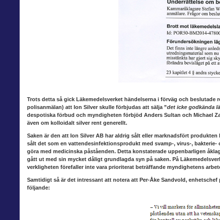
Trots detta så gick Läkemedelsverket
händelserna i förväg och beslutade r
polisanmälan) att Ion Silver skulle förbjudas att sälja ”
det icke godkända l
despotiska förbud och myndigheten förbjöd Anders Sultan och Michael Zazzi
även om kolloidalt silver rent generellt.
Saken är den att Ion Silver AB
har aldrig sålt eller marknadsfört produkten 
sålt det som en vattendesinfektionsprodukt med svamp-, virus-, bakterie- 
göra med medicinska påståenden. Detta konstaterade uppenbarligen åklaga
gått ut med sin mycket dåligt grundlagda syn på saken. På Läkemedelsverket
verkligheten förefaller inte vara prioriterat beträffande myndighetens arbet
Samtidigt så är det intressant
att notera att Per-Åke Sandvold, enhetsche
följande: