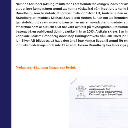
Nämnda förundersökning
resulterade i att förundersökningen lades ner av
att det inte fanns någon grund att kunna väcka åtal på – inget brott har ju
Brandberg, som beslutade att polisanmäla Ion Silver AB, Anders Sultan och 
Brandberg att meddela Michael Zazzio och Anders Sultan om att förunders
tjänstefelsbrott av en ansvarig tjänsteman när en myndighet underlåter a
ett ärende som är aktuellt eller har varit aktuellt på myndigheten. Dessut
baserat på en publicerad tidningsartikel från år 2003. Artikeln skrevs 9 år
kopplade Joakim Brandberg dock ihop tidningsartikeln från 2003 med Ion S
Ion Silver AB bildades, så hade den ändå inte kunnat ligga till grund för en
mot läkemedelslagen och inte 12 år som Joakim Brandberg förefaller vilja
Nedan ser vi kammaråklagarens beslut.