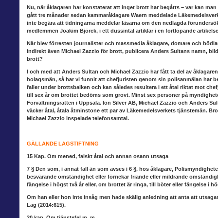
Nu, när åklagaren har
konstaterat att inget brott har begåtts – var kan man
gått tre månader sedan kammaråklagare Waern meddelade Läkemedelsverket
inte begära att tidningarna meddelar läsarna om den nedlagda förundersökn
medlemmen Joakim Björck, i ett dussintal artiklar i en fortlöpande artikelse
När blev förresten journalister
och massmedia åklagare, domare och bödlar
indirekt även Michael Zazzio för brott, publicera Anders Sultans namn, bild
brott?
I och med att Anders Sultan
och Michael Zazzio har fått ta del av åklagare
bolagsmän, så har vi funnit att chefjuristen genom sin polisanmälan har begå
faller under brottsbalken och kan således resultera i ett åtal riktat mot ch
till sex år om brottet bedöms som grovt. Minst sex personer på myndighete
Förvaltningsrätten i Uppsala. Ion Silver AB, Michael Zazzio och Anders S
väcker åtal, åtala åtminstone ett par av Läkemedelsverkets tjänstemän. 
Michael Zazzio inspelade telefonsamtal.
GÄLLANDE LAGSTIFTNING
15 Kap. Om mened, falskt åtal och annan osann utsaga
7 § Den som, i annat fall än som avses i 6 §, hos åklagare, Polismyndighet
besvärande omständighet eller förnekar friande eller mildrande omständighe
fängelse i högst två år eller, om brottet är ringa, till böter eller fängelse i 
Om han eller hon inte insåg men hade skälig anledning att anta att utsagan v
Lag (2014:615).
20 kap. Om tjänstefel m. m.