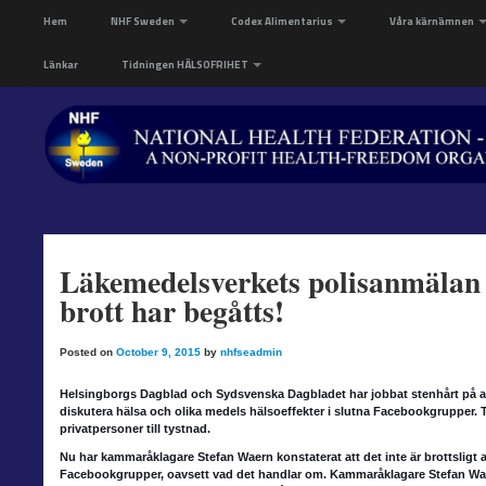
Hem
NHF Sweden
Codex Alimentarius
Våra kärnämnen
Länkar
Tidningen HÄLSOFRIHET
Läkemedelsverkets polisanmälan 
brott har begåtts!
Posted on
October 9, 2015
by
nhfseadmin
Helsingborgs Dagblad och Sydsvenska Dagbladet har jobbat stenhårt på att f
diskutera hälsa och olika medels hälsoeffekter i slutna Facebookgrupper. T
privatpersoner till tystnad.
Nu har kammaråklagare
Stefan
Waern konstaterat att det inte är brottsligt
Facebookgrupper, oavsett vad det handlar om. Kammaråklagare Stefan Wae