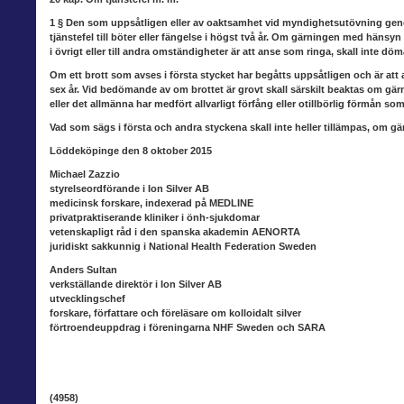
1 § Den som uppsåtligen eller av oaktsamhet vid myndighetsutövning genom
tjänstefel till böter eller fängelse i högst två år. Om gärningen med hä
i övrigt eller till andra omständigheter är att anse som ringa, skall inte döma
Om ett brott som avses i första stycket har begåtts uppsåtligen och är att 
sex år. Vid bedömande av om brottet är grovt skall särskilt beaktas om gär
eller det allmänna har medfört allvarligt förfång eller otillbörlig förmån so
Vad som sägs i första och andra styckena skall inte heller tillämpas, om 
Löddeköpinge den 8 oktober 2015
Michael Zazzio
styrelseordförande i Ion Silver AB
medicinsk forskare, indexerad på MEDLINE
privatpraktiserande kliniker i önh-sjukdomar
vetenskapligt råd i den spanska akademin AENORTA
juridiskt sakkunnig i National Health Federation Sweden
Anders Sultan
verkställande direktör i Ion Silver AB
utvecklingschef
forskare, författare och föreläsare om kolloidalt silver
förtroendeuppdrag i föreningarna NHF Sweden och SARA
(4958)