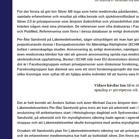
För det första så gör Ion Silver AB
inga som helst medicinska påståenden,
samlade erfarenheter och resultat på olika besvär och sjukdomstillstånd s
Silver 2.0 är privatpersoner som åtnjuter åsiktsfrihet och yttrandefrihet (rät
kränker någon med sina yttranden. De referenser som ofta diskuteras i Fa
och PubMed. Referenserna som finns i dessa databaser är enligt domstole
Per-Åke Sandvold på
Läkemedelsverket, säger uttryckligen att man kan gö
prejudicerande domar i Europadomstolen för Mänskliga Rättigheter (ECHR).
befäst i vetenskapliga studier. Annonsering är, enligt domstolen, nämlige
även medicinska kliniker har rätt att genom annonsering sprida nya medic
skolmedicinsk uppfattning. Beslut i ECHR står över EU-domstolens domsto
det är i Facebookgruppen enbart privatpersoner som diskuterar forskning,
Facebookgruppen kan därmed ses som ett stort forskningsprojekt där med
olika lösningar som syftar till att hjälpa andra individer till att kunna vara
Det är helt korrekt att
Anders Sultan och även Michael Zazzio åtnjuter den sjä
Läkemedelsverkets Per-Åke Sandvold göra trots att han på arbetstid satt i
anslutning till artikelseriens start i Helsingborgs dagblad och Sydsvenska D
Sandvold, på arbetstid och för myndighetens räkning hade agerat i egenskap
stoppas och att Läkemedelsverket skulle konspirera med andra myndigheter
Orsaken till Sandvolds
plan för Läkemedelsverkets räkning var att privatp
och de erfarenheter medlemmarna har haft av kolloidalt silver. Det finns i