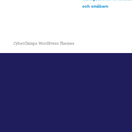
och småbarn
CyberChimps WordPress Themes