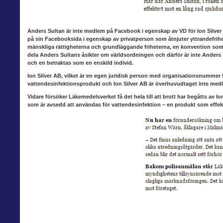
Anders Sultan är inte medlem
på Facebook i egenskap av VD för Ion Silver
på sin Facebooksida i egenskap av privatperson som åtnjuter yttrandefr
mänskliga rättigheterna och grundläggande friheterna, en konvention som är 
dela Anders Sultans åsikter om världsordningen och därför är inte Anders S
och en betraktas som en enskild individ.
Ion Silver AB, vilket är
en egen juridisk person med organisationsnummer 556
vattendesinfektionsprodukt och Ion Silver AB är överhuvudtaget inte me
Vidare försöker Läkemedelsverket
få det hela till att brott har begåtts av I
som är avsedd att användas för vattendesinfektion – en produkt som effektiv