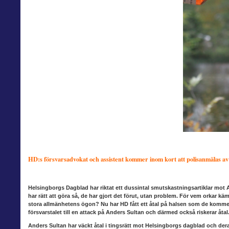
HD:s försvarsadvokat och assistent kommer inom kort att polisanmälas a
Helsingborgs Dagblad har riktat
ett dussintal smutskastningsartiklar mot An
har rätt att göra så, de har gjort det förut, utan problem. För vem orkar 
stora allmänhetens ögon? Nu har HD fått ett åtal på halsen som de kommer 
försvarstalet till en attack på Anders Sultan och därmed också riskerar åtal
Anders Sultan har väckt åtal
i tingsrätt mot Helsingborgs dagblad och deras 