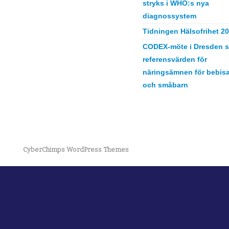
stryks i WHO:s nya
diagnossystem
Tidningen Hälsofrihet 2
CODEX-möte i Dresden s
referensvärden för
näringsämnen för bebisa
och småbarn
CyberChimps WordPress Themes