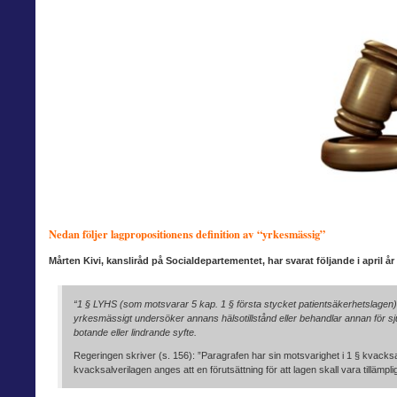
Nedan följer lagpropositionens defi
nition av “yrkesmässig”
Mårten Kivi, kansliråd på Socialdepartementet, har svarat följande i april år
“1 § LYHS (som motsvarar 5 kap. 1 § första stycket patientsäkerhetslagen) 
yrkesmässigt undersöker annans hälsotillstånd eller behandlar annan för sjuk
botande eller lindrande syfte.
Regeringen skriver (s. 156): ”Paragrafen har sin motsvarighet i 1 § kvacksal
kvacksalverilagen anges att en förutsättning för att lagen skall vara tillämpl