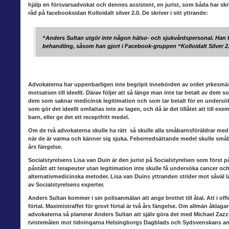
hjälp en försvarsadvokat och dennes assistent, en jurist, som båda har skri
råd på facebooksidan Kolloidalt silver 2.0. De skriver i sitt yttrande:
“Anders Sultan utgör inte någon hälso- och sjukvårdspersonal. Han får 
behandling, såsom han gjort i Facebook-gruppen “Kolloidalt Silver 2.
Advokaterna har uppenbarligen
inte begripit innebörden av ordet yrkesmä
motsatsen till ideellt. Därav följer att så länge man inte tar betalt av dem
dem som saknar medicinsk legitimation och som tar betalt för en undersökn
som gör det ideellt omfattas inte av lagen, och då är det tillåtet att till 
barn, eller ge det ett receptfritt medel.
Om de två advokaterna skulle
ha rätt så skulle alla småbarnsföräldrar med 
när de är varma och känner sig sjuka. Febernedsättande medel skulle småbarns
års fängelse.
Socialstyrelsens Lisa van Duin
är den jurist på Socialstyrelsen som först p
påstått att terapeuter utan legitimation inte skulle få undersöka cancer o
alternativmedicinska metoder. Lisa van Duins yttranden strider mot såväl
av Socialstyrelsens experter.
Anders Sultan kommer i sin
polisanmälan att ange brottet till åtal. Att i 
förtal. Maximistraffet för grovt förtal är två års fängelse. Om allmän åklaga
advokaterna så planerar Anders Sultan att själv göra det med Michael Zazzi
tvistemålen mot tidningarna Helsingborgs Dagblads och Sydsvenskans ans