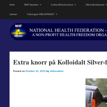
Hem
NHF Sweden
Codex Alimentarius
Våra kärnämnen
Länkar
Tidningen HÄLSOFRIHET
Extra knorr på Kolloidalt Silver-
Posted on
October 23, 2015
by
nhfseadmin