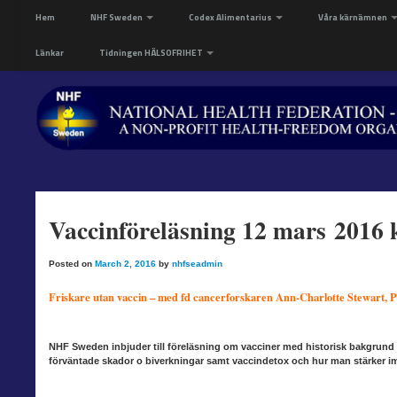
Hem
NHF Sweden
Codex Alimentarius
Våra kärnämnen
Länkar
Tidningen HÄLSOFRIHET
Vaccinföreläsning 12 mars 2016 k
Posted on
March 2, 2016
by
nhfseadmin
Friskare utan vaccin – med fd cancerforskaren Ann-Charlotte Stewart, 
NHF Sweden inbjuder till föreläsning om vacciner med historisk bakgrund t
förväntade skador o biverkningar samt vaccindetox och hur man stärker i