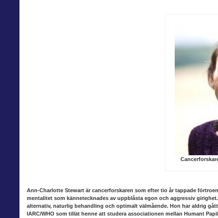
Cancerforskar
Ann-Charlotte Stewart är cancerforskaren som efter tio år tappade förtroe
mentalitet som kännetecknades av uppblåsta egon och aggressiv girighet. De
alternativ, naturlig behandling och optimalt välmående. Hon har aldrig gått
IARC/WHO som tillät henne att studera associationen mellan Humant Papi