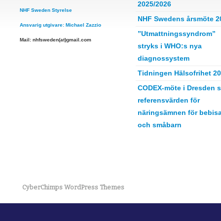
2025/2026
NHF Sweden Styrelse
NHF Swedens årsmöte 2
Ansvarig utgivare: Michael Zazzio
”Utmattningssyndrom”
Mail: nhfsweden(at)gmail.com
stryks i WHO:s nya
diagnossystem
Tidningen Hälsofrihet 2
CODEX-möte i Dresden s
referensvärden för
näringsämnen för bebisa
och småbarn
CyberChimps WordPress Themes