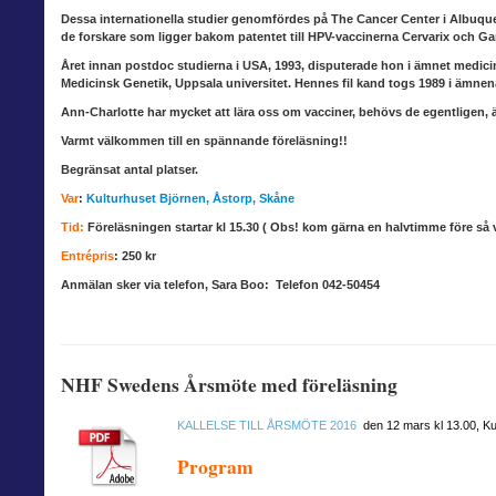
Dessa internationella studier genomfördes på The Cancer Center i Albuque
de forskare som ligger bakom patentet till HPV-vaccinerna Cervarix och Gar
Året innan postdoc studierna i USA, 1993, disputerade hon i ämnet medicin
Medicinsk Genetik, Uppsala universitet. Hennes fil kand togs 1989 i ämnen
Ann-Charlotte har mycket att lära oss om vacciner, behövs de egentligen, ä
Varmt välkommen till en spännande föreläsning!!
Begränsat antal platser.
Var
:
Kulturhuset Björnen, Åstorp, Skåne
Tid:
Föreläsningen startar kl 15.30
( Obs!
kom gärna en halvtimme före så v
Entrépris
:
250 kr
Anmälan sker via telefon, Sara Boo: Telefon 042-50454
NHF Swedens Årsmöte med föreläsning
KALLELSE TILL ÅRSMÖTE 2016
den 12 mars kl 13.00, Ku
Program