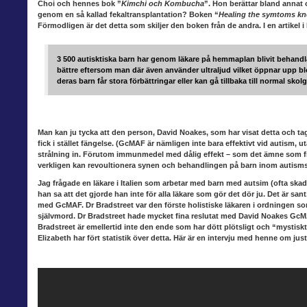
Choi och hennes bok ”
Kimchi och Kombucha
”. Hon berättar bland annat 
genom en så kallad fekaltransplantation? Boken “
Healing the symtoms kn
Förmodligen är det detta som skiljer den boken från de andra. I en artikel i 
3 500 autisktiska barn har genom läkare på hemmaplan blivit behandla
bättre eftersom man där även använder ultraljud vilket öppnar upp bl
deras barn får stora förbättringar eller kan gå tillbaka till normal sko
Man kan ju tycka
att den person, David Noakes, som har visat detta och tag
fick i stället fängelse. (GcMAF är nämligen inte bara effektivt vid autism, ut
strålning in. Förutom immunmedel med dålig effekt – som det ämne som fic
verkligen kan revoultionera synen och behandlingen på barn inom autism
Jag frågade en
läkare i Italien som arbetar med barn med autsim (ofta ska
han sa att det gjorde han inte för alla läkare som gör det dör ju. Det är sa
med GcMAF. Dr Bradstreet var den förste holistiske läkaren i ordningen so
självmord. Dr Bradstreet hade mycket fina reslutat med David Noakes Gc
Bradstreet är emellertid inte den ende som har dött plötsligt och “mystiskt”.
Elizabeth har fört statistik över detta. Här är en intervju med henne om just