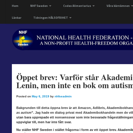
Hem
NHF Sweden
Codex Alimentarius
Våra kärnämnen
Länkar
Tidningen HÄLSOFRIHET
Öppet brev: Varför står Akademi
Lenin, men inte en bok om autis
Posted on
May 6, 2019
by
nhfseadmin
Bakgrunden till detta öppna brev är att Amazon, Adlibris, Akademibokhan
as autism
”. Jag hade en dialog privat med Akademibokhandeln men de vill
utan bara upprepade ett nonsenssvar som inte besvarade frågeställningarn
uppviglar till, men har inte fått svar.
Nu ställer NHF Sweden
i stället frågorna i form av ett öppet brev. Akademi