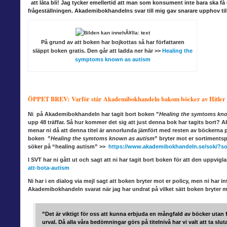
att låta bli! Jag tycker emellertid att man som konsument inte bara ska få 
frågeställningen. Akademibokhandelns svar till mig gav snarare upphov til
På grund av att boken har bojkottas så har författaren
släppt boken gratis. Den går att ladda ner här >>
Healing the
symptoms known as autism
ÖPPET BREV: Varför står Akademibokhandeln bakom böcker av Hitler o
Ni på Akademibokhandeln
har tagit bort boken ”
Healing the symtoms kn
upp 48 träffar. Så hur kommer det sig att just denna bok har tagits bort? Ak
menar ni då att denna titel är annorlunda jämfört med resten av böckerna
boken ”
Healing the symtoms known as autism
” bryter mot er sortiments
söker på “healing autism” >>
https://www.akademibokhandeln.se/sok/?so
I SVT har ni gått
ut och sagt att ni har tagit bort boken för att den uppviglar
att-bota-autism
Ni har i en dialog
via mejl sagt att boken bryter mot er policy, men ni har int
Akademibokhandeln svarat när jag har undrat på vilket sätt boken bryter 
”Det är viktigt för oss att kunna erbjuda en mångfald av böcker utan
urval. Då alla våra bedömningar görs på titelnivå har vi valt att ta sluta