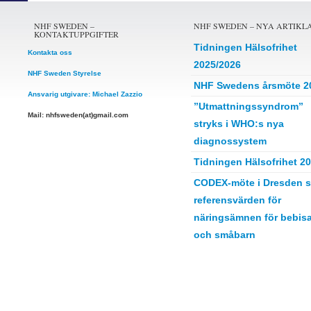
NHF SWEDEN –
NHF SWEDEN – NYA ARTIKL
KONTAKTUPPGIFTER
Tidningen Hälsofrihet
Kontakta oss
2025/2026
NHF Sweden Styrelse
NHF Swedens årsmöte 2
Ansvarig utgivare: Michael Zazzio
”Utmattningssyndrom”
Mail: nhfsweden(at)gmail.com
stryks i WHO:s nya
diagnossystem
Tidningen Hälsofrihet 2
CODEX-möte i Dresden s
referensvärden för
näringsämnen för bebisa
och småbarn