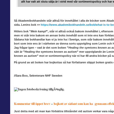
allt har valt att sluta sälja är i strid med vår sortimentspolicy och 
Så Akademibokhandeln
står alltså för innehållet i alla de böcker som Aka
sida. Lenins bok >>
https://www.akademibokhandeln.se/bok/what-is-to-be
Hitlers bok ”
Mein kampf
”
, står ni alltså också bakom innehållet i, eftersom
men ni står inte bakom en annan boks innehåll som ni inte ens kan förklara
Sådana här bokhandlar kan vi ju inte ha i Sverige, som står bakom innehåll
bort som inte ens är i närheten av denna sorts uppvigling som Lenin och
Jag frågar igen – vad är det som boken ”
Healing the symtoms known as a
sätt är ”Healing the symtoms known as autism” mer uppviglande än Lenins
known as autism” mot er sortimentspolicy när ni har 48 andra böcker på
På grund av att boken
har bojkottas så har författaren släppt boken gratis 
//Sara Boo, Sekreterare NHF Sweden
Kommentar till öppet brev
–
bojkott av sådant som kan ha gynnsam effe
Just detta med att man kan förbättra tillståndet vid autism verkar vara nå