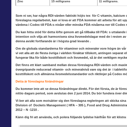
Zinc
15 milligrams
11 milligrams.
Som ni ser, har några RDI-värden
faktiskt höjts tex för C-vitamin, kalcium
föreslagna regelarbetet, kan vi lova er att FDA kommer att arbeta för att u
värdena i Codex till FDA:s nivåer eller minska FDA-nivåerna ner till Codex n
Du kan hitta stöd för detta löfte
genom att gå tillbaka till FDA: s
uttalande
intention och vilja att harmonisera sina livsmedelslagar med de i resten av
denna avsikt fortfarande är i högsta grad levande .
Om de globala standarderna
för vitaminer och mineraler vore högre än vår
vi vet alla att de flesta övriga i världen föraktar tillskott, antingen separ
fungerar lika för både kosttillskott och livsmedel, så är det verkligen mycke
Det finns ett klart samband
mellan dessa föreslagna RDI-värden och maxima
övergripande reducerad vitamin- och mineralnivå vare sig det är i tablettfor
kosttillskott och allmänna livsmedelsstandarder och riktlinjer på Codex möte
Detta är föreslagna förändringar
Du kommer inte att se dessa förändringar
direkt. För det första, de är före
nittio dagars period, som avslutas den 2 juni 2014. Du bör fundera över din
Vi ber att alla
som
motsätter sig
den föreslagna regleringen att skicka sina
Division of Dockets Management ( HFA – 305 ), Food and Drug Administrat
2012 – N -1210 .
Känn dig fri att använda
, och polera följande lydelse härifrån för att klis