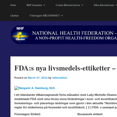
Hem
NHF Sweden
Codex Alimentarius
Våra kärnämnen
Länkar
Tidningen HÄLSOFRIHET
FDA:s nya livsmedels-ettiketter –
Posted on
March 27, 2014
by
nhfseadmin
I ett bländande tillkännagivande
förra månaden med Lady Michelle Obama 
meddelade FDA stolt sina första stora förändringar i kost- och kosttillskott
formaterings- och placerings ändringar som gjorts i den aktuella “Nutriti
regler för ettiketterna på livsmedel och kosttillskott. [ 2 ] FDA: s exempel
Föreslagen Ettikett Nuvarande ettikett