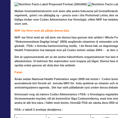
Medan livsmedelsindustrin
och även alla andra fokuserar på formatförändr
regelverk, gömt i en alldaglig vy – precis som i the Purloined Letter, den v
löjliga nivåer som Codex Alimentarius har föreslagit, vilket NHF har bekä
stort sett.
NHF var först med att påtala denna fara
NHF var först med att slå larm
om denna fara genom min artikel i Whole Foo
“Rekommenderat Dagligt Intag” (RDI) angående vitaminer & mineraler och
globalt. FDA: s lömska harmonisering nedåt
, i de flesta fall,
av dagsintage
Health Federation har kämpat mot på Codex möten sedan 2004 – är den s
Det är uppmuntrande att se
att andra hälsofrihets-organisationer har läst 
allmänheten. Vi behöver fler människor som hoppar på tåget. Denna fara m
sprida ordet genom att dela den här artikeln
Faran
Ända sedan National Health Federation seger
2009 vid mötet i Codex kommi
australiensk-lett försök att
minska NRV
för hela spektrat av vitamin och m
antinäringsämns-agenda . Det har varit påfallande tyst under dessa debatte
Intressant nog så nämns Codex Alimentarius
i FDA: s föreslagna regelarbe
förstummande mycket, till de bottenlöst låga Codexnivåerna, med inte min
andra är allt bra nära. I fallet med biotin, föreslår FDA att sänka dess RDI
FDA: s tabell 2 avslöjar detaljerna :