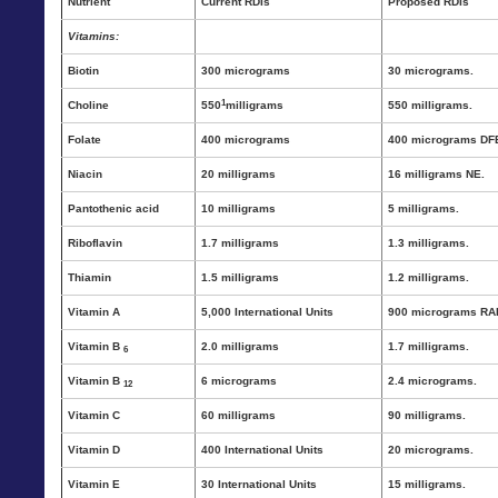
Nutrient
Current RDIs
Proposed RDIs
Vitamins:
Biotin
300 micrograms
30 micrograms.
1
Choline
550
milligrams
550 milligrams.
Folate
400 micrograms
400 micrograms DF
Niacin
20 milligrams
16 milligrams NE.
Pantothenic acid
10 milligrams
5 milligrams.
Riboflavin
1.7 milligrams
1.3 milligrams.
Thiamin
1.5 milligrams
1.2 milligrams.
Vitamin A
5,000 International Units
900 micrograms RA
Vitamin B
2.0 milligrams
1.7 milligrams.
6
Vitamin B
6 micrograms
2.4 micrograms.
12
Vitamin C
60 milligrams
90 milligrams.
Vitamin D
400 International Units
20 micrograms.
Vitamin E
30 International Units
15 milligrams.