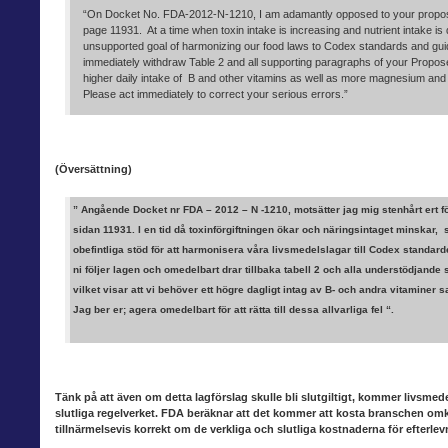
“On Docket No. FDA-2012-N-1210, I am adamantly opposed to your proposed
page 11931. At a time when toxin intake is increasing and nutrient intake i
unsupported goal of harmonizing our food laws to Codex standards and guid
immediately withdraw Table 2 and all supporting paragraphs of your Propose
higher daily intake of B and other vitamins as well as more magnesium and
Please act immediately to correct your serious errors.”
(Översättning)
” Angående Docket nr FDA – 2012 – N -1210, motsätter
jag
mig stenhårt ert f
sidan 11931. I en tid då toxinförgiftningen ökar och näringsintaget minskar,
obefintliga stöd för att harmonisera våra livsmedelslagar till Codex standard
ni följer lagen och omedelbart drar tillbaka tabell 2 och alla understödjande
vilket visar att vi behöver ett högre dagligt intag av B- och andra vitamin
Jag ber er; agera omedelbart för att rätta till dessa allvarliga fel “.
Tänk på att även om detta lagförslag
skulle bli slutgiltigt, kommer livsmed
slutliga regelverket. FDA beräknar att det kommer att kosta branschen omkri
tillnärmelsevis korrekt om de verkliga och slutliga kostnaderna för efterlev