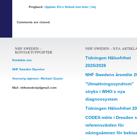
Pingback:
Upphäv EU:s förbud mot örter | hej
Comments are closed.
NHF SWEDEN –
NHF SWEDEN – NYA ARTIKL
KONTAKTUPPGIFTER
Tidningen Hälsofrihet
Kontakta oss
2025/2026
NHF Sweden Styrelse
NHF Swedens årsmöte 2
Ansvarig utgivare: Michael Zazzio
”Utmattningssyndrom”
Mail: nhfsweden(at)gmail.com
stryks i WHO:s nya
diagnossystem
Tidningen Hälsofrihet 2
CODEX-möte i Dresden s
referensvärden för
näringsämnen för bebisa