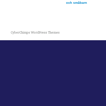
och småbarn
CyberChimps WordPress Themes