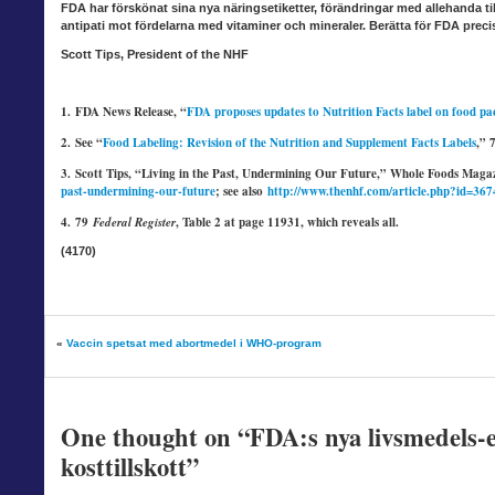
FDA har förskönat
sina nya näringsetiketter, förändringar med allehanda ti
antipati mot fördelarna med vitaminer och mineraler. Berätta för FDA precis
Scott Tips, President of the NHF
1.
FDA News Release, “
FDA proposes updates to Nutrition Facts label on food p
2.
See “
Food Labeling: Revision of the Nutrition and Supplement Facts Labels
,” 
3.
Scott Tips, “Living in the Past, Undermining Our Future,” Whole Foods Magazi
past-undermining-our-future
; see also
http://www.thenhf.com/article.php?id=367
4.
79
Federal Register
, Table 2 at page 11931, which reveals all.
(4170)
«
Vaccin spetsat med abortmedel i WHO-program
One thought on
“FDA:s nya livsmedels-e
kosttillskott”