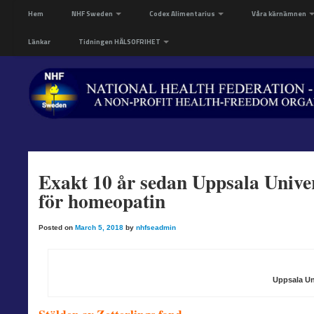
Hem
NHF Sweden
Codex Alimentarius
Våra kärnämnen
Länkar
Tidningen HÄLSOFRIHET
Exakt 10 år sedan Uppsala Unive
för homeopatin
Posted on
March 5, 2018
by
nhfseadmin
Uppsala Uni