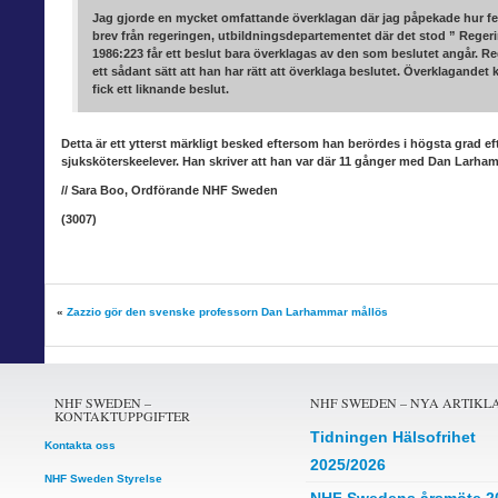
Jag gjorde en mycket omfattande överklagan där jag påpekade hur fel d
brev från regeringen, utbildningsdepartementet där det stod ” Regering
1986:223 får ett beslut bara överklagas av den som beslutet angår. 
ett sådant sätt att han har rätt att överklaga beslutet. Överklagande
fick ett liknande beslut.
Detta är ett ytterst
märkligt besked eftersom han berördes i högsta grad eft
sjuksköterskeelever. Han skriver att han var där 11 gånger med Dan Larh
// Sara Boo, Ordförande NHF Sweden
(3007)
«
Zazzio gör den svenske professorn Dan Larhammar mållös
NHF SWEDEN –
NHF SWEDEN – NYA ARTIKL
KONTAKTUPPGIFTER
Tidningen Hälsofrihet
Kontakta oss
2025/2026
NHF Sweden Styrelse