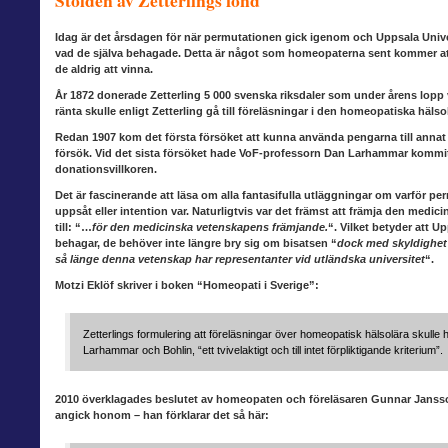
Stölden av Zetterlings fond
Idag är det årsdagen för när permutationen gick igenom och Uppsala Unive
vad de själva behagade. Detta är något som homeopaterna sent kommer a
de aldrig att vinna.
År 1872 donerade Zetterling
5 000 svenska riksdaler som under årens lopp vä
ränta skulle enligt Zetterling gå till föreläsningar i den homeopatiska hä
Redan 1907 kom
det första försöket att kunna använda pengarna till annat 
försök. Vid det sista försöket hade VoF-professorn Dan Larhammar kommit in
donationsvillkoren.
Det är fascinerande
att läsa om alla fantasifulla utläggningar om varför pe
uppsåt eller intention var. Naturligtvis var det främst att främja den medi
till: “…
för den medicinska vetenskapens främjande.
“. Vilket betyder att 
behagar, de behöver inte längre bry sig om bisatsen “
dock med skyldighet 
så länge denna vetenskap har representanter vid utländska universitet
“.
Motzi Eklöf skriver i boken “Homeopati i Sverige”:
Zetterlings formulering att föreläsningar över homeopatisk hälsolära skulle 
Larhammar och Bohlin, “ett tvivelaktigt och till intet förpliktigande kriterium”.
2010 överklagades
beslutet av homeopaten och föreläsaren Gunnar Jansson.
angick honom – han förklarar det så här: