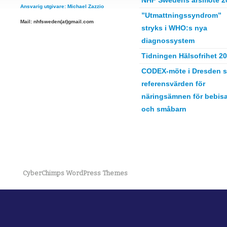
NHF Swedens årsmöte 2
Ansvarig utgivare: Michael Zazzio
”Utmattningssyndrom”
Mail: nhfsweden(at)gmail.com
stryks i WHO:s nya
diagnossystem
Tidningen Hälsofrihet 2
CODEX-möte i Dresden s
referensvärden för
näringsämnen för bebisa
och småbarn
CyberChimps WordPress Themes