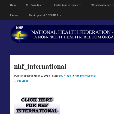
Hem
NHF Sweden
Codex Alimentarius
Våra kärnämnen
Länkar
Tidningen HÄLSOFRIHET
nhf_international
Published
November 6, 2013
- size:
180 × 315
in
nhf_international
← Previous