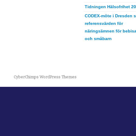
Tidningen Hälsofrihet 2
CODEX-möte i Dresden s
referensvärden för
näringsämnen för bebisa
och småbarn
CyberChimps WordPress Themes